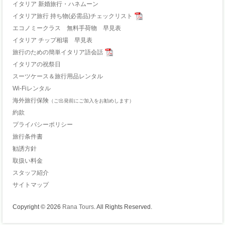
イタリア 新婚旅行・ハネムーン
イタリア旅行 持ち物(必需品)チェックリスト
エコノミークラス 無料手荷物 早見表
イタリア チップ相場 早見表
旅行のための簡単イタリア語会話
イタリアの祝祭日
スーツケース＆旅行用品レンタル
Wi-Fiレンタル
海外旅行保険
（ご出発前にご加入をお勧めします）
約款
プライバシーポリシー
旅行条件書
勧誘方針
取扱い料金
スタッフ紹介
サイトマップ
Copyright © 2026
Rana Tours
. All Rights Reserved.