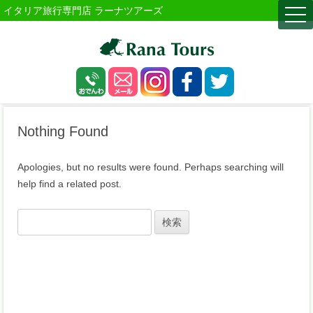
イタリア旅行専門店 ラーナツアーズ
togg
navi
Nothing Found
Apologies, but no results were found. Perhaps searching will
help find a related post.
検
索: