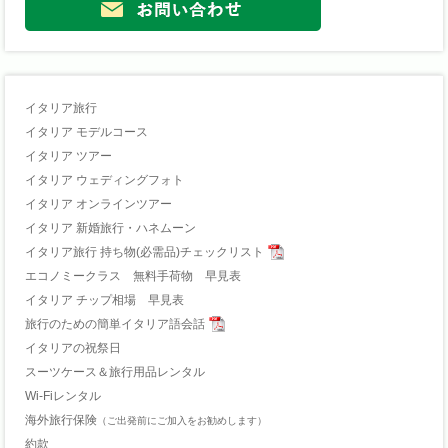
イタリア旅行
イタリア モデルコース
イタリア ツアー
イタリア ウェディングフォト
イタリア オンラインツアー
イタリア 新婚旅行・ハネムーン
イタリア旅行 持ち物(必需品)チェックリスト
エコノミークラス 無料手荷物 早見表
イタリア チップ相場 早見表
旅行のための簡単イタリア語会話
イタリアの祝祭日
スーツケース＆旅行用品レンタル
Wi-Fiレンタル
海外旅行保険
（ご出発前にご加入をお勧めします）
約款