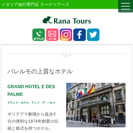
イタリア旅行専門店 ラーナツアーズ
togg
navi
パレルモの上質なホテル
GRAND HOTEL E DES
PALME
グランド・ホテル・アンド・デ・パルメ
ポリテアマ劇場から徒歩3
分の便利な1874年創業の伝
統と格式を持つホテル。