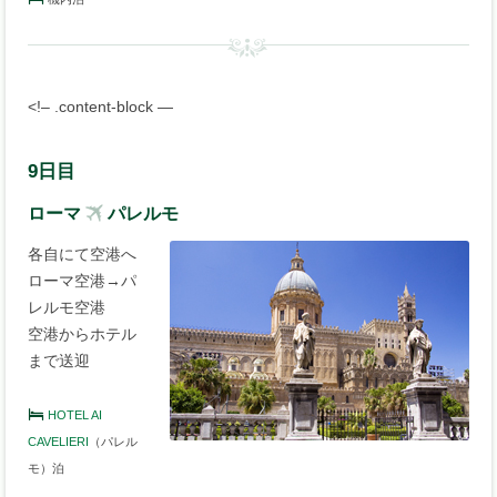
<!– .content-block —
9日目
ローマ
パレルモ
各自にて空港へ
ローマ空港→パ
レルモ空港
空港からホテル
まで送迎
HOTEL AI
CAVELIERI
（パレル
モ）泊