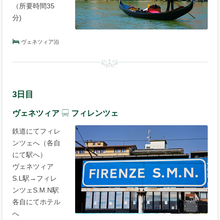
（所要時間35
分)
ヴェネツィア泊
3日目
ヴェネツィア
フィレンツェ
鉄道にてフィレ
ンツェへ（各自
にて駅へ）
ヴェネツィア
S.L駅→フィレ
ンツェS.M.N駅
各自にてホテル
へ