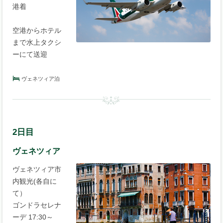
港着
空港からホテル
まで水上タクシ
ーにて送迎
ヴェネツィア泊
2日目
ヴェネツィア
ヴェネツィア市
内観光(各自に
て）
ゴンドラセレナ
ーデ 17:30～