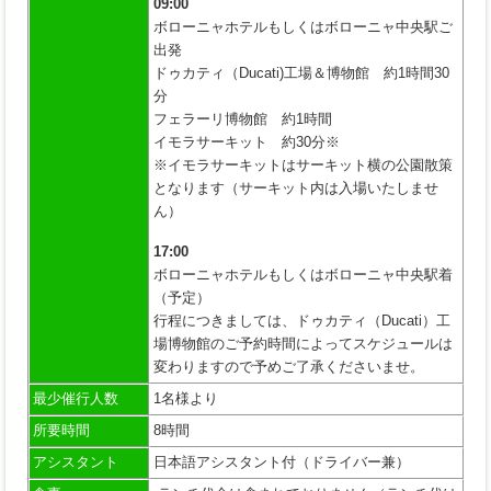
09:00
ボローニャホテルもしくはボローニャ中央駅ご
出発
ドゥカティ（Ducati)工場＆博物館 約1時間30
分
フェラーリ博物館 約1時間
イモラサーキット 約30分※
※イモラサーキットはサーキット横の公園散策
となります（サーキット内は入場いたしませ
ん）
17:00
ボローニャホテルもしくはボローニャ中央駅着
（予定）
行程につきましては、ドゥカティ（Ducati）工
場博物館のご予約時間によってスケジュールは
変わりますので予めご了承くださいませ。
最少催行人数
1名様より
所要時間
8時間
アシスタント
日本語アシスタント付（ドライバー兼）