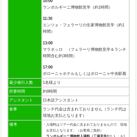
10:00
ランボルギーニ博物館見学（約1時間）
11:30
エンツォ・フェラーリの生家博物館見学（約1
時間）
13:00
マラネッロ （フェラーリ博物館見学＆ランチ
時間含む約3時間）
17:00
ボローニャホテルもしくはボローニャ中央駅着
最少催行人数
1名様より
所要時間
約8時間
アシスタント
日本語アシスタント
食事
ランチ代金は含まれておりません（ランチ代は
現地お支払となります）
備考
・入場料はツアー代金に含まれておりませんので、現地
お支払となります。（お客様ご負担）
ランボルギーニ博物館入場料（工場見学なし）
：お1