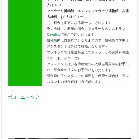
人様 18ユーロ
フェラーリ博物館・エンツォフェラーリ博物館 共通
入場料
：お1人様42ユーロ
（ご料金は変更になる場合もございます）
・ランチは、ご希望の場合、フェラーリのレストラン
Cavallino
をご予約いたします。
・博物館内は自由見学となりますので、博物館見学中は
アシスタントは外にて待機となります・
・マラネッロでは別途料金にてフェラーリの試乗も可能
です（ドライバー付）
・アシスタントは、各博物館での入場券購入時のお手伝
い、昼食時の注文のお手伝いをいたします。
・昼食時にアシスタントの同席をご希望の場合は、アシ
スタントの昼食代はご負担願います。
ボローニャ ツアー