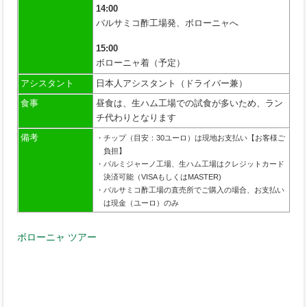
14:00
バルサミコ酢工場発、ボローニャへ
15:00
ボローニャ着（予定）
アシスタント
日本人アシスタント（ドライバー兼）
食事
昼食は、生ハム工場での試食が多いため、ラン
チ代わりとなります
備考
・チップ（目安：30ユーロ）は現地お支払い【お客様ご
負担】
・パルミジャーノ工場、生ハム工場はクレジットカード
決済可能（VISAもしくはMASTER)
・バルサミコ酢工場の直売所でご購入の場合、お支払い
は現金（ユーロ）のみ
ボローニャ ツアー