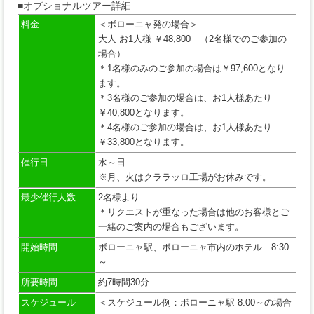
■オプショナルツアー詳細
料金
＜ボローニャ発の場合＞
大人 お1人様 ￥48,800 （2名様でのご参加の
場合）
＊1名様のみのご参加の場合は￥97,600となり
ます。
＊3名様のご参加の場合は、お1人様あたり
￥40,800となります。
＊4名様のご参加の場合は、お1人様あたり
￥33,800となります。
催行日
水～日
※月、火はクララッロ工場がお休みです。
最少催行人数
2名様より
＊リクエストが重なった場合は他のお客様とご
一緒のご案内の場合もございます。
開始時間
ボローニャ駅、ボローニャ市内のホテル 8:30
～
所要時間
約7時間30分
スケジュール
＜スケジュール例：ボローニャ駅 8:00～の場合