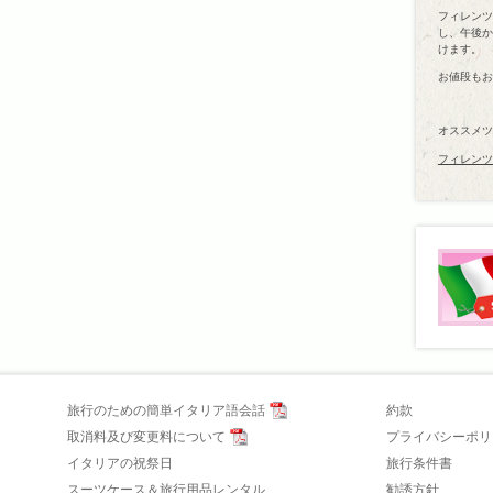
フィレンツ
し、午後か
けます。
お値段もお
オススメツ
フィレンツ
旅行のための簡単イタリア語会話
約款
取消料及び変更料について
プライバシーポリ
イタリアの祝祭日
旅行条件書
スーツケース＆旅行用品レンタル
勧誘方針