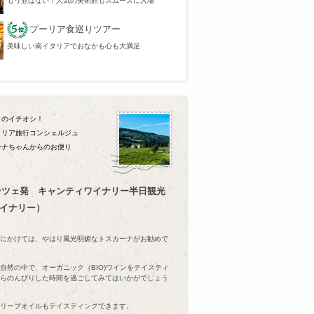
もう並ばない！人気の美術館もスムーズに入場
プーリア食巡りツアー
美味しい南イタリアでおなかも心も大満足
月のイチオシ！
タリア旅行コンシェルジュ
ーナちゃんからのお便り
ンツェ発 キャンティワイナリー半日観光
ワイナリー）
にかけては、やはり風光明媚なトスカーナがお勧めで
自然の中で、オーガニック（BIO)ワインをテイスティ
らのんびりした時間を過ごしてみてはいかがでしょう
リーブオイルもテイスティングできます。