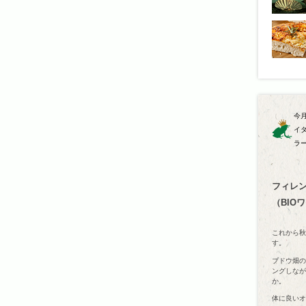
今
イ
ラ
フィレ
（BIO
これから秋
す。
ブドウ畑の
ングしなが
か。
体に良いオ