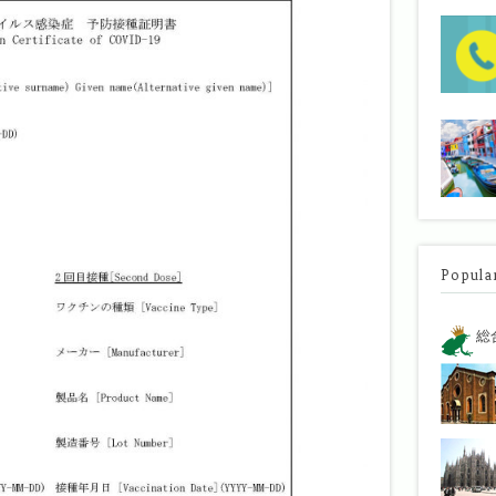
Popula
総