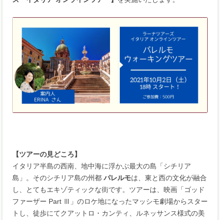
【ツアーの見どころ】
イタリア半島の西南、地中海に浮かぶ最大の島「シチリア
島」。そのシチリア島の州都
パレルモ
は、東と西の文化が融合
し、とてもエキゾティックな街です。ツアーは、映画「ゴッド
ファーザー Part Ⅲ」のロケ地になったマッシモ劇場からスター
トし、徒歩にてクアットロ・カンティ、ルネッサンス様式の美