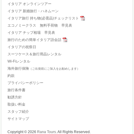
イタリア オンラインツアー
イタリア 新婚旅行・ハネムーン
イタリア旅行 持ち物(必需品)チェックリスト
エコノミークラス 無料手荷物 早見表
イタリア チップ相場 早見表
旅行のための簡単イタリア語会話
イタリアの祝祭日
スーツケース＆旅行用品レンタル
Wi-Fiレンタル
海外旅行保険
（ご出発前にご加入をお勧めします）
約款
プライバシーポリシー
旅行条件書
勧誘方針
取扱い料金
スタッフ紹介
サイトマップ
Copyright © 2026
Rana Tours
. All Rights Reserved.