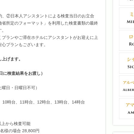
予約、②日本人アシスタントによる検査当日のお立合
働省所定のフォーマット」を利用した検査書類の最終
す。
くプランやご滞在ホテルにアシスタントがお迎えに上
安心プランもございます。
し上げます。
日に検査結果をお渡し）
土曜日・日曜日不可）
、10時台、11時台、12時台、13時台、14時台
歳以上から検査可能
1名様の場合 28,800円