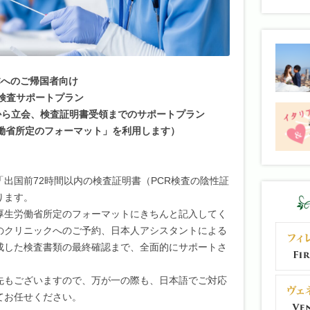
本へのご帰国者向け
R検査サポートプラン
から立会、検査証明書受領までのサポートプラン
働省所定のフォーマット」を利用します）
出国前72時間以内の検査証明書（PCR検査の陰性証
ります。
厚生労働省所定のフォーマットにきちんと記入してく
のクリニックへのご予約、日本人アシスタントによる
成した検査書類の最終確認まで、全面的にサポートさ
先もございますので、万が一の際も、日本語でご対応
てお任せください。