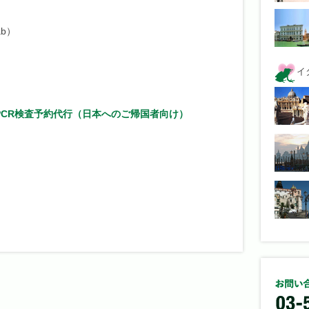
ab）
イ
PCR検査予約代行（日本へのご帰国者向け）