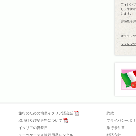
フィレンツ
し、午後か
けます。
お値段もお
オススメツ
フィレンツ
旅行のための簡単イタリア語会話
約款
取消料及び変更料について
プライバシーポリ
イタリアの祝祭日
旅行条件書
スーツケース＆旅行用品レンタル
勧誘方針