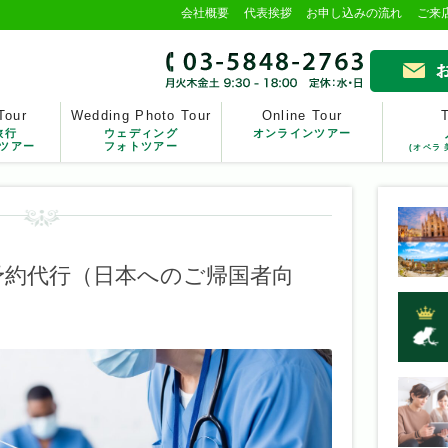
会社概要
代表挨拶
お申し込みの流れ
ご来
Tour
Wedding Photo Tour
Online Tour
旅行
ウェディング
オンラインツアー
ツアー
フォトツアー
(オペラ 
予約代行（日本へのご帰国者向