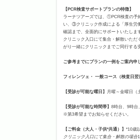
【PCR検査サポートプランの特徴】
ラーナツアーズでは、①PCR検査の
い、③クリニック作成による「厚生労
確認まで、全面的にサポートいたしま
クリニック入口にて集合・解散いただ
がり一緒にクリニックまでご同行する
ご参考までにプランの一例をご案内申
フィレンツェ・
一般コース
（検査日翌
【受診が可能な曜日】
月曜～金曜日（
【受診が可能な時間帯】
8時台、9時台
※第3希望までお知らせください。
【ご料金
（大人・子供*共通）
】
*10
クリニック入口にて集合・解散の場合