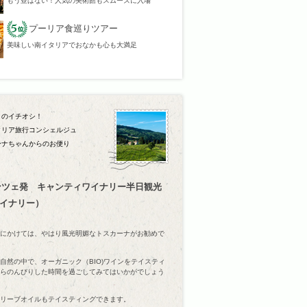
もう並ばない！人気の美術館もスムーズに入場
プーリア食巡りツアー
美味しい南イタリアでおなかも心も大満足
月のイチオシ！
タリア旅行コンシェルジュ
ーナちゃんからのお便り
ンツェ発 キャンティワイナリー半日観光
ワイナリー）
にかけては、やはり風光明媚なトスカーナがお勧めで
自然の中で、オーガニック（BIO)ワインをテイスティ
らのんびりした時間を過ごしてみてはいかがでしょう
リーブオイルもテイスティングできます。