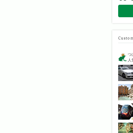
Custom
つ
人