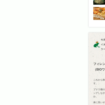
今
イ
ラ
フィレ
（BIO
これから秋
す。
ブドウ畑の
ングしなが
か。
体に良いオ