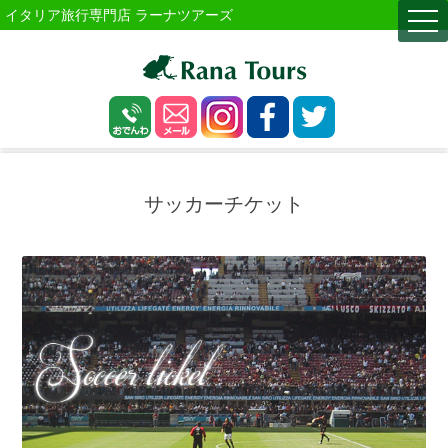
イタリア旅行専門店 ラーナツアーズ
togg
navi
サッカーチケット