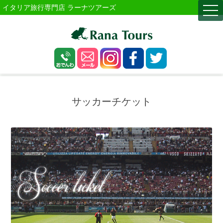
イタリア旅行専門店 ラーナツアーズ
togg
navi
サッカーチケット