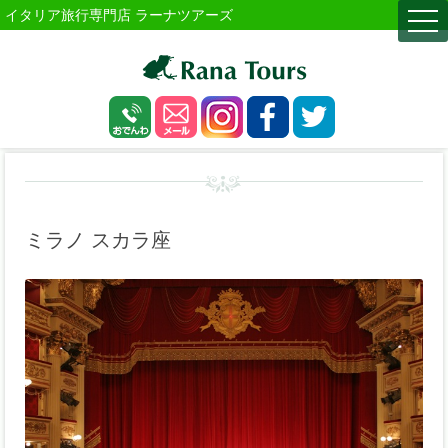
イタリア旅行専門店 ラーナツアーズ
togg
navi
ミラノ スカラ座