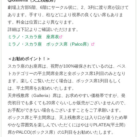
劇場上方部5階、6階にサークル状に、2、3列に渡り席が設けて
あります。手すり、柱などにより視界の良くない席もありま
す。料金は位置により異なります。
詳細は下記よりご確認いただけます。
ミラノ・スカラ座 座席表
ミラノ・スカラ座 ボックス席（Palco席）
＜お勧めポイント！＞
スカラ座のお座席は、視野が100%確保されているのは、ベス
トカテゴリーの平土間席全席と全ボックス席1列目のみとなり
ます。楽しくご覧いただく場合は、ボックス席1列目もしく
は、平土間席をお勧めいたします。
天井桟敷席（Galleria）席は、お求めやすい価格帯ですが、発
売初日でも多くても20席ぐらいしか販売がございませんので、
お手配ができない場合もございますことをご了承願います。
ボックス席と平土間席は、天上桟敷席とは入り口が違うため華
やかな雰囲気を楽しんでいただくにはやはりPLATEA(平土間）
席かPALCO(ボックス席）の1列目をお勧めいたします。