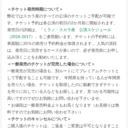
＜チケット発売時期について＞
弊社ではスカラ座のすべての公演のチケットご手配が可能で
す。チケット予約は各公演の初日の2か月前に開始されます。
発売日の詳細は、「
ミラノ・スカラ座 公演スケジュール
（2016-2017）」
をご参照願います。チケットの予約時には、
券面額に20％の前売り予約料金が加算されます.。人気の演目
は、発売日に完売するケースが多いので、必ず発売前にお申し
込み頂くことをお勧めいたします。
＜一般発売のチケットが完売した場合について＞
一般発売が完売の場合も、別ルートにてプレミアムチケットと
して手配することも可能です。 年間席を持っている人が年間席
を売りたい場合、チケットを取得したのに観劇できずチケット
を売りに出している人などをお探しします。見つかる可能性は
高いですのでぜひお気軽にお問い合わせ下さいませ。
＊お値段は一般発売料金よりもお高くなります（お見積りは無
料ですのでお気軽にお問い合わせ下さい）
＜チケットのキャンセルについて＞
ご購入後のチケットは、ご返金・ご変更は不可となりますこと