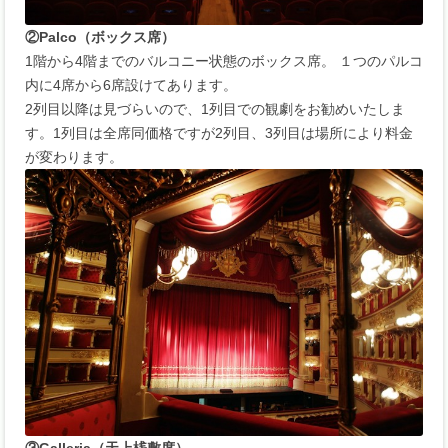
②Palco（ボックス席）
1階から4階までのバルコニー状態のボックス席。 １つのパルコ
内に4席から6席設けてあります。
2列目以降は見づらいので、1列目での観劇をお勧めいたしま
す。1列目は全席同価格ですが2列目、3列目は場所により料金
が変わります。
③Galleria（天上桟敷席）