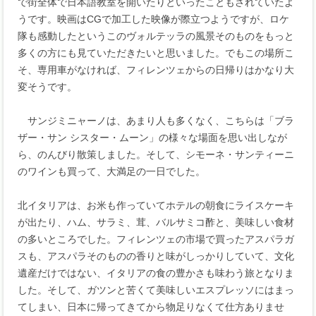
で街全体で日本語教室を開いたりといったこともされていたよ
うです。映画はCGで加工した映像が際立つようですが、ロケ
隊も感動したというこのヴォルテッラの風景そのものをもっと
多くの方にも見ていただきたいと思いました。でもこの場所こ
そ、専用車がなければ、フィレンツェからの日帰りはかなり大
変そうです。
サンジミニャーノは、あまり人も多くなく、こちらは「ブラ
ザー・サン シスター・ムーン」の様々
な場面を思い出しなが
ら、のんびり散策しました。そして、シモーネ・サンティーニ
のワインも買って、大満足の一日でした。
北イタリアは、お米も作っていてホテルの朝食にライスケーキ
が出たり、ハム、サラミ、茸、バルサミコ酢と、美味しい食材
の多いところでした。フィレンツェの市場で買ったアスパラガ
スも、アスパラそのものの香りと味がしっかりしていて、文化
遺産だけではない、イタリアの食の豊かさも味わう旅となりま
した。そして、ガツンと苦くて美味しいエスプレッソにはまっ
てしまい、日本に帰ってきてから物足りなくて仕方ありませ