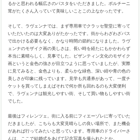
るかと思われる幅広さのパスタをいただきました。ポルチーニ
茸がたくさん入っていて美味しいことこの上なかったです。
そして、ラヴェンナでは、まず専用車でクラッセ聖堂に寄って
いただいたのは大変ありがたかったです。街からわざわざバス
で出かける必要もなく、かなり時間の節約になりました。ラヴ
ェンナのモザイク画の美しさは、長い時を経たにもかかわらず
本当に素晴らしく、見事でした。ビザンティン文化のモザイク
画というと金色の強さが目立つように思っていましたが、実際
に見てみると、金色よりも、柔らかな緑色、深い紺や青の色の
美しさが印象に残っています。見学も共通券があって、一度チ
ケットを買ってしまえばそれで何か所も回れるのも大変便利
で、ラヴェンナは観光しやすい街、そして買い物もしやすい街
でした。
最後はフィレンツェ。街に入る前にフィエーゾレに寄っていた
だきましたが、こちらも大変見晴らしの良い場所で、また機会
があれば行ってみたいと思っています。専用車のドライバーさ
んは、ここで結婚式をあげて記念写真を撮られたとか。