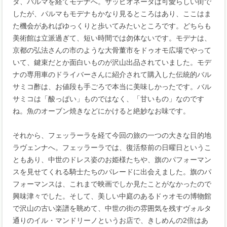
タ、パルマを経てモデナへ。サッビオネータは可愛らしい街で
したが、パルマもモデナもかなり見るところはあり、ここはま
た機会があればゆっくりと歩いてみたいところです。どちらも
美術館は立派過ぎて、短い時間では勿体ないです。モデナは、
京都の弘法さんの市のような大骨董市をドゥオモ広場でやって
いて、鍵束だとか面白いものが沢山出品されていました。モデ
ナの専用車のドライバーさんに紹介されて購入した伝統的バル
サミコ酢は、お値段も手ごろで本当に美味しかったです。バル
サミコは「酸っぱい」ものではなく、「甘いもの」なのです
ね。魚のオーブン焼きなどにかけると絶妙なお味です。
それから、フェッラーラを経て今回の旅の一つの大きな目的地
ラヴェンナへ。フェッラーラでは、復活祭前の日曜日というこ
ともあり、中世のドレス姿のお姫様たちや、旗のパフォーマン
スを見せてくれる騎士たちのパレードに出会えました。旗のパ
フォーマンスは、これまで映画でしか見たことがなかったので
興味津々でした。そして、美しい中庭のあるドゥオモの博物館
で沢山の古い楽譜を眺めて、中世の街の雰囲気を残すヴォルタ
通りのイル・マンドリーノというお店で、きしめんの2倍はあ