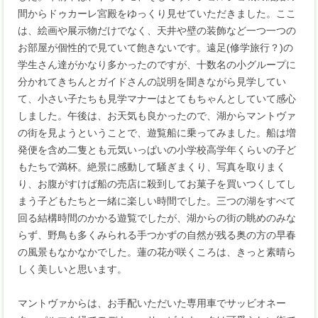
間からドゥカーレ宮殿をゆっくり見せていただきました。ここ
は、絵画や展示物だけでなく、天井や壁の装飾など一つ一つの
お部屋が個性的で見ていて飽きないです。遠足(修学旅行？)の
学生さん達がかなり多かったのですが、十数名の小グループに
分かれてきちんとガイドさんの説明を聞きながら見学してい
て、小さい子たちも見学マナーはとてもちゃんとしていて感心
しました。午後は、お天気も良かったので、湖からマントヴァ
の街を見ようということで、遊覧船に乗ってみました。船は増
発便を含め二隻とも元気いっぱいの小学校高学年くらいの子ど
もたちで満杯。絶景に感動して騒ぎまくり、写真を取りまく
り、お腹がすけば船の売店に殺到してお菓子を買いつくしてし
まう子どもたちと一緒に楽しい時間でした。三つの湖をすべて
回る結構時間のかかる遊覧でしたが、湖からの街の眺めのみな
らず、野鳥も多くみられる手つかずの自然が残る奥の方の早春
の風景もなかなかでした。蓮の花が咲くころは、きっと素晴ら
しく美しいと思います。
マントヴァからは、お手配いただいた専用車でサッビオネー