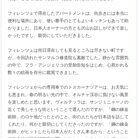
フィレンツェで滞在したアパートメントは、街歩きには本当に
便利な場所にあり、使い勝手のとてもよいキッチンもあって助
かりました。日本人オーナーの方とも沢山お話しができて楽し
かったですし、親切にしていただきました。
フィレンツェは何日滞在しても見るところは尽きない町です
が、今回訪れたサンマルコ修道院も素敵でした。静かな雰囲気
の中で、フラ・アンジェリコの受胎告知をはじめ、心惹かれる
数々の絵画を存分に鑑賞できました。
フィレンツェからの専用車でのトスカーナツアーは、お天気に
も恵まれ、春の明るい光の中で、オルチャ渓谷に負けない風景
を楽しめたと思います。ヴォルテッラは、サンジミニャーノの
近くで美しそうな街ということで選んだのですが、「鋼の錬金
術師」のロケ地だったとのこと。街の人たちが日本語を話して
くれたり、何かと親切にしてくださったのですが、「鋼の錬金
術師」がヒットしたら日本人がたくさん来るから、ということ