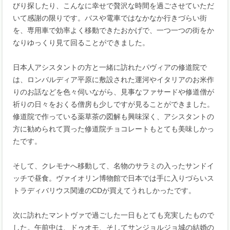
びり探したり、こんなに幸せで贅沢な時間を過ごさせていただ
いて感謝の限りです。バスや電車ではなかなか行きづらい街
を、専用車で効率よく移動できたおかげで、一つ一つの街をか
なりゆっくり見て回ることができました。
日本人アシスタントの方と一緒に訪れたパヴィアの修道院で
は、ロンバルディア平原に敷設された運河やイタリアのお米作
りのお話などを色々伺いながら、見事なファサードや修道僧が
祈りの日々をおくる僧房も少しですが見ることができました。
修道院で作っている薬草茶の図解も興味深く、アシスタントの
方に勧められて買った修道院チョコレートもとても美味しかっ
たです。
そして、クレモナへ移動して、名物のサラミの入ったサンドイ
ッチで昼食。ヴァイオリン博物館で日本では手に入りづらいス
トラディバリウス関連のCDが買えてうれしかったです。
次に訪れたマントヴァで過ごした一日もとても充実したもので
した。午前中は、ドゥオモ、そしてサンジョルジョ城の結婚の