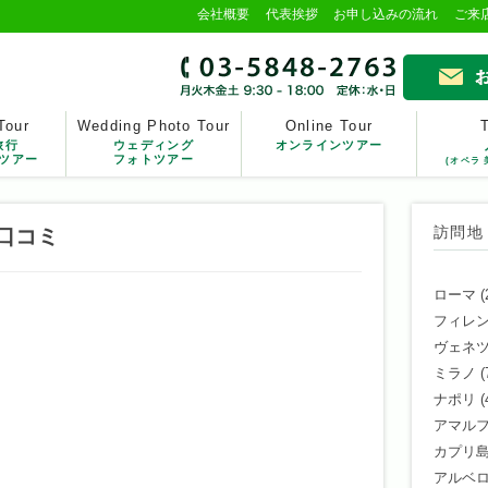
会社概要
代表挨拶
お申し込みの流れ
ご来
Tour
Wedding Photo Tour
Online Tour
旅行
ウェディング
オンラインツアー
ツアー
フォトツアー
(オペラ 
口コミ
訪問地
ローマ
(
フィレ
ヴェネ
ミラノ
(
ナポリ
(
アマル
カプリ
アルベ