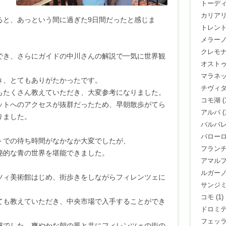
トーデ
カリア
ると、あっという間に過ぎた9日間だったと感じま
トレン
メラー
クレモ
でき、さらにガイドの中川さんの解説で一気に世界観
オスト
マラネ
き、とてもありがたかったです。
チヴィ
もたくさん教えていただき、大変参考になりました。
コモ湖
(
ットへのアクセスが抜群だったため、早朝散歩がてら
アルバ
(
りました。
バルバ
バロー
トでの待ち時間がなかなか大変でしたが、
フラン
秘的な青の世界を堪能できました。
アマル
ルガー
ツィ美術館はじめ、街歩きをしながらフィレンツェに
サンジ
コモ
(1)
ても教えていただき、中央市場で入手することができ
ドロミ
フェッ
解でした。爽やかな朝の風と共にフィレンツェの街の