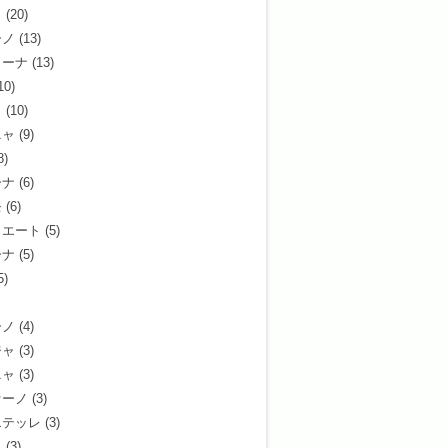
ラ
(20)
ーノ
(13)
ミーナ
(13)
10)
ト
(10)
ニャ
(9)
8)
ーナ
(6)
モ
(6)
ィエート
(5)
ーナ
(5)
5)
ーノ
(4)
ジャ
(3)
ニャ
(3)
ァーノ
(3)
エテッレ
(3)
イ
(3)