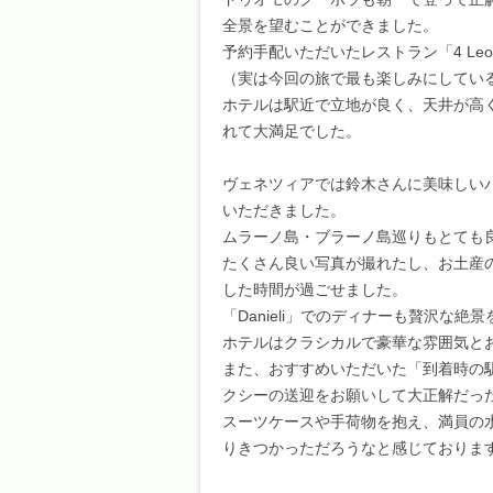
全景を望むことができました。
予約手配いただいたレストラン「4 Le
（実は今回の旅で最も楽しみにしてい
ホテルは駅近で立地が良く、天井が高
れて大満足でした。
ヴェネツィアでは鈴木さんに美味しい
いただきました。
ムラーノ島・ブラーノ島巡りもとても
たくさん良い写真が撮れたし、お土産
した時間が過ごせました。
「Danieli」でのディナーも贅沢な
ホテルはクラシカルで豪華な雰囲気と
また、おすすめいただいた「到着時の
クシーの送迎をお願いして大正解だっ
スーツケースや手荷物を抱え、満員の
りきつかっただろうなと感じておりま