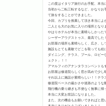
この度はイタリア旅行のお手配、本当
当初から二転三転するなど、かなりお
て旅をすることができました。
今回、カプリを推薦して頂き本当によ
二人とも大のお気に入りの場所となり
やはりホテルが本当に素晴らしかった
シーザーアウグストゥス、最高でした
お部屋の場所も素晴らしく、広さ、し
施設もとても素敵でどこを取っても絵
ダイニング、テラス、プール、ロビー
ェクト」！！
アマルフィのアナンタラコンベントも
お部屋は修道院らしく窓が高めで少し
それ以上に施設が素晴らしい！！テラ
修道院ベースの厳かさや迷路のような
飛行機の乗り継ぎも不便なく無事に帰
本当に大変お世話になりました。
また、次の機会もお願いできればと思
本当にありがとうございました！！