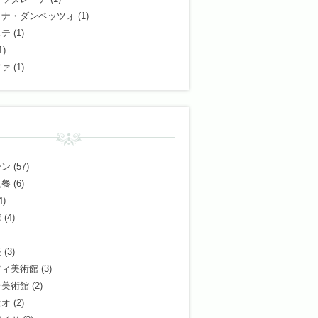
ィナ・ダンペッツォ
(1)
ステ
(1)
1)
ツァ
(1)
ーン
(57)
晩餐
(6)
4)
窟
(4)
座
(3)
ツィ美術館
(3)
ン美術館
(2)
セオ
(2)