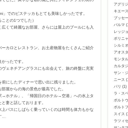
アグリ
キエース
oni」でのビステッカもとても美味しかったです。
ブッセ
ることの1つでした）
パルマ
(
く広くて綺麗なお部屋、さらには屋上のプールにも入
レッジ
ポリニ
シルミ
バーカロとレストラン、お土産物屋をたくさんご紹介
アオス
モンタ
良かったです。
カルタ
のヴェネチアングラスにも出会えて、旅の終盤に充実
サン・
ニース
(
絶景を前にしたディナーで思い出に残りました。
パリ
(1)
お部屋からの海の景色が最高でした。
ラ・ス
駅→ホテル」、「帰国日のホテル→空港」への水上タ
ポルト
たと妻と話しております。
ポルト
水上バスにしばらく乗っていくのは時間も体力もかな
スイス
(
す…
ラツィ
サンタ