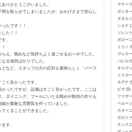
にありがとうございました。
マテー
手間を取らせてしまいましたが、おかげさまで安心し
ポジタ
タオル
かったです！！
シエナ
(
ました！！
ソレン
です。
ボロー
！！
トリノ
(
つらえ、眺めなど気持ちよく過ごせるおへやでした。
ヴェロ
になる場所ばかりでした。
パレル
などなど。スタッフの方の応対も素晴らしく「パーフ
オルヴ
トスカ
すごく良かったです。
モデナ
(
暗かったですが、設備はすごく良かったです。ここは
ピサ
(5)
ス、ダイニング、プールにいたる眺めや館内の作りも
ファザ
動線が素敵な雰囲気を作っていました。
ペルー
ってくることができました。
カター
ボルツ
います。
チンク
ポンペ