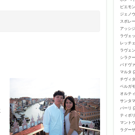
ピエモ
ジェノ
スポレ
アッシ
ラヴェ
レッチ
ラヴェ
シラク
パドヴ
マルタ
(
チヴィ
ベルガ
オルテ
サンタ
バーリ
(
く
ティボ
。
マント
ラグー