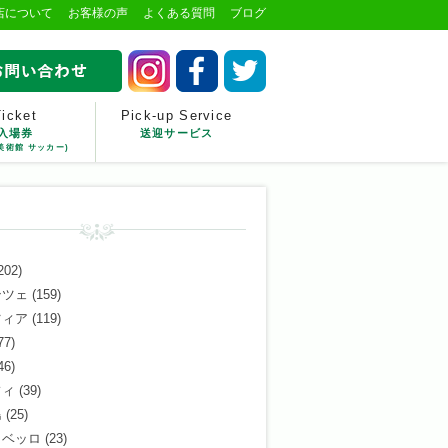
店について
お客様の声
よくある質問
ブログ
Ticket
Pick-up Service
入場券
送迎サービス
美術館 サッカー)
202)
ンツェ
(159)
ツィア
(119)
77)
46)
フィ
(39)
島
(25)
ロベッロ
(23)