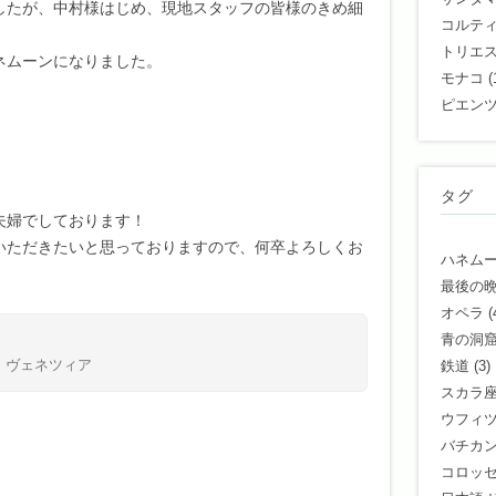
したが、中村様はじめ、現地スタッフの皆様のきめ細
コルテ
トリエ
ネムーンになりました。
モナコ
(
ピエン
タグ
夫婦でしております！
いただきたいと思っておりますので、何卒よろしくお
ハネム
最後の
オペラ
(
青の洞
ヴェネツィア
鉄道
(3)
スカラ
ウフィ
バチカ
コロッ