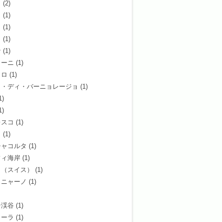
ィ
(2)
リ
(1)
ト
(1)
ノ
(1)
ナ
(1)
ゥーニ
(1)
ッロ
(1)
タ・ディ・バーニョレージョ
(1)
1)
1)
レスコ
(1)
ロ
(1)
チャコルタ
(1)
フィ海岸
(1)
ノ（スイス）
(1)
ミニャーノ
(1)
テ渓谷
(1)
ラーラ
(1)