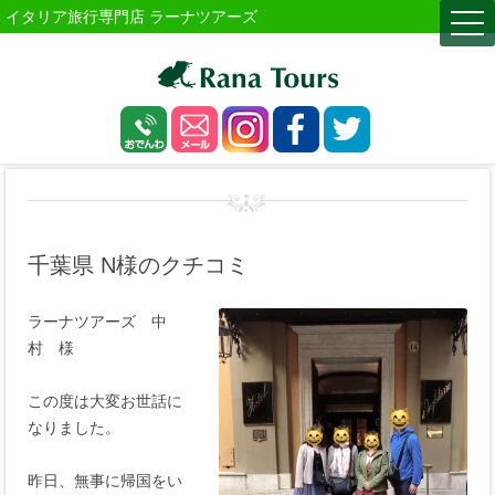
イタリア旅行専門店 ラーナツアーズ
togg
navi
千葉県 N様のクチコミ
ラーナツアーズ 中
村 様
この度は大変お世話に
なりました。
昨日、無事に帰国をい