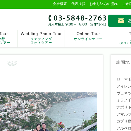
会社概要
代表挨拶
お申し込みの流れ
ご来
Tour
Wedding Photo Tour
Online Tour
旅行
ウェディング
オンラインツアー
ツアー
フォトツアー
(オペラ 
訪問地
ローマ
(
フィレ
ヴェネ
ミラノ
(
ナポリ
(
アマル
カプリ
アルベ