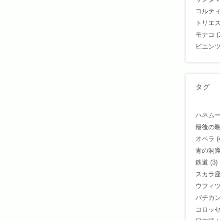
コルテ
トリエ
モナコ
(
ピエン
タグ
ハネム
最後の
オペラ
(
青の洞
鉄道
(3)
スカラ
ウフィ
バチカ
コロッ