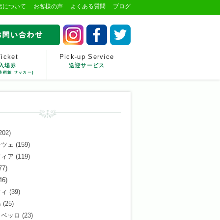
店について
お客様の声
よくある質問
ブログ
Ticket
Pick-up Service
入場券
送迎サービス
美術館 サッカー)
202)
ンツェ
(159)
ツィア
(119)
77)
46)
フィ
(39)
島
(25)
ロベッロ
(23)