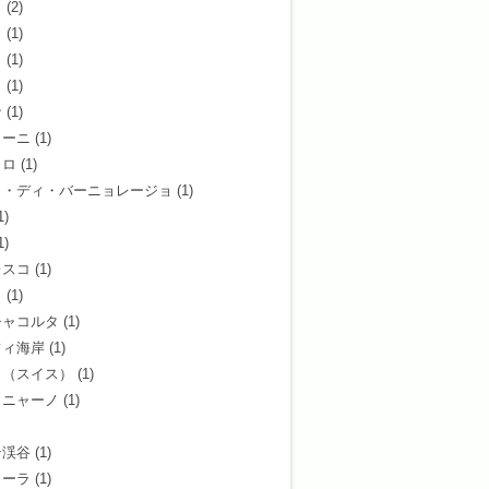
ィ
(2)
リ
(1)
ト
(1)
ノ
(1)
ナ
(1)
ゥーニ
(1)
ッロ
(1)
タ・ディ・バーニョレージョ
(1)
1)
1)
レスコ
(1)
ロ
(1)
チャコルタ
(1)
フィ海岸
(1)
ノ（スイス）
(1)
ミニャーノ
(1)
テ渓谷
(1)
ラーラ
(1)