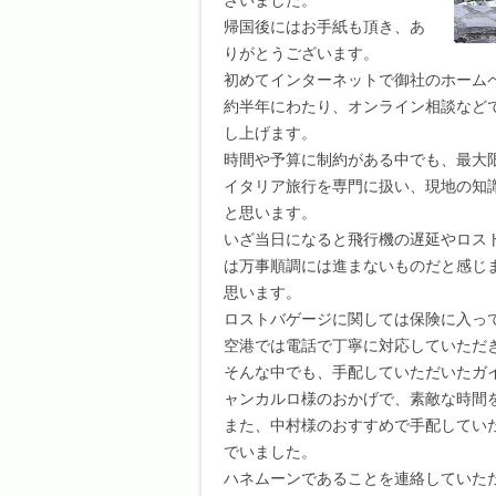
ざいました。
帰国後にはお手紙も頂き、あ
りがとうございます。
初めてインターネットで御社のホーム
約半年にわたり、オンライン相談など
し上げます。
時間や予算に制約がある中でも、最大
イタリア旅行を専門に扱い、現地の知
と思います。
いざ当日になると飛行機の遅延やロス
は万事順調には進まないものだと感じ
思います。
ロストバゲージに関しては保険に入っ
空港では電話で丁寧に対応していただ
そんな中でも、手配していただいたガ
ャンカルロ様のおかげで、素敵な時間
また、中村様のおすすめで手配してい
でいました。
ハネムーンであることを連絡していた