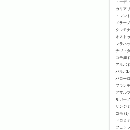
トーデ
カリア
トレン
メラー
クレモ
オスト
マラネ
チヴィ
コモ湖
(
アルバ
(
バルバ
バロー
フラン
アマル
ルガー
サンジ
コモ
(1)
ドロミ
フェッ