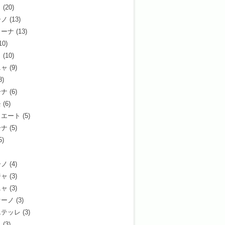
ラ
(20)
ーノ
(13)
ミーナ
(13)
10)
ト
(10)
ニャ
(9)
8)
ーナ
(6)
モ
(6)
ィエート
(5)
ーナ
(5)
5)
ーノ
(4)
ジャ
(3)
ニャ
(3)
ァーノ
(3)
エテッレ
(3)
イ
(3)