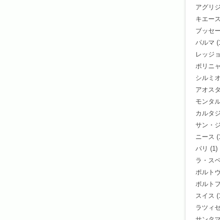
アグリ
キエース
ブッセ
パルマ
(
レッジ
ポリニ
シルミ
アオス
モンタ
カルタ
サン・
ニース
(
パリ
(1)
ラ・ス
ポルト
ポルト
スイス
(
ラツィ
サンタ