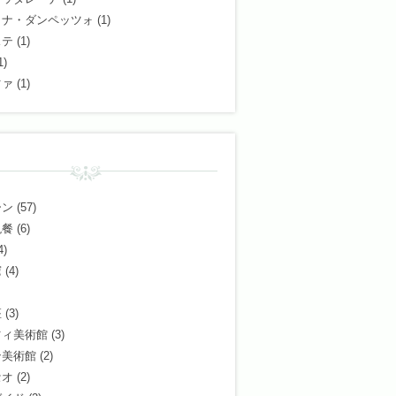
ィナ・ダンペッツォ
(1)
ステ
(1)
1)
ツァ
(1)
ーン
(57)
晩餐
(6)
4)
窟
(4)
座
(3)
ツィ美術館
(3)
ン美術館
(2)
セオ
(2)