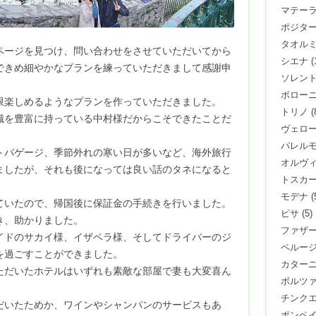
マテー
ポジタ
タオル
ページを見つけ、問い合わせをさせていただいてから
シエナ
(
できめ細やかなプランを練っていただきまして感謝申
ソレン
ボロー
限楽しめるようなプランを作っていただきました。
トリノ
(
識を豊富に持っている中村様だからこそできたことだ
ヴェロ
パレル
トバゲージ、季節外れの寒い日が多いなど、海外旅行
オルヴ
ましたが、それも後になっては良い話のタネになると
トスカ
モデナ
(
ていたので、帰国後に保証金の手続きを行いました。
ピサ
(5)
き、助かりました。
ファザ
イドのサカイ様、イザベラ様、そしてドライバーのジ
ペルー
を過ごすことができました。
カター
ただいたホテルはいずれも素敵な部屋で妻も大変喜ん
ボルツ
チンク
だいたためか、ワインやシャンパンのサービスもあ
ポンペ