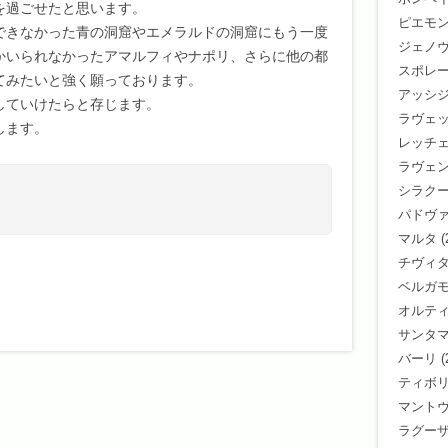
を過ごせたと思います。
ピエモ
できなかった青の洞窟やエメラルドの洞窟にもう一度
ジェノ
かいられなかったアマルフィやナポリ、さらに他の都
スポレ
てみたいと強く願っております。
アッシ
していけたらと存じます。
ラヴェ
します。
レッチ
ラヴェ
シラク
パドヴ
マルタ
(
チヴィ
ベルガ
オルテ
サンタ
バーリ
(
ティボ
マント
ラグー