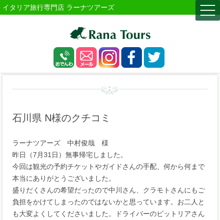
イタリア旅行専門店 ラーナツアーズ
togg
navi
石川県 N様のクチコミ
ラーナツアーズ 中村俊哉 様
昨日（7月31日）無事帰宅しました。
今回は観光の予約チケットやガイドさんの手配、何から何まで
本当にありがとうございました。
盛りだくさんの希望だったので中川さん、クラモトさんにもご
負担をかけてしまったのではないかと思っています。お二人と
も大変よくしてくださいました。ドライバーのビットリアさん