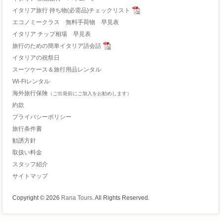
イタリア旅行 持ち物(必需品)チェックリスト
エコノミークラス 無料手荷物 早見表
イタリア チップ相場 早見表
旅行のための簡単イタリア語会話
イタリアの祝祭日
スーツケース＆旅行用品レンタル
Wi-Fiレンタル
海外旅行保険
（ご出発前にご加入をお勧めします）
約款
プライバシーポリシー
旅行条件書
勧誘方針
取扱い料金
スタッフ紹介
サイトマップ
Copyright © 2026
Rana Tours
. All Rights Reserved.