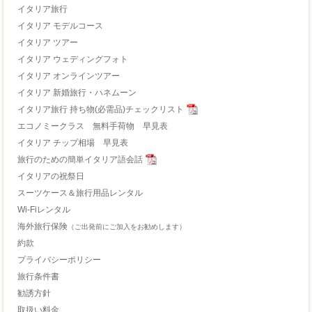
イタリア旅行
イタリア モデルコース
イタリア ツアー
イタリア ウェディングフォト
イタリア オンラインツアー
イタリア 新婚旅行・ハネムーン
イタリア旅行 持ち物(必需品)チェックリスト
エコノミークラス 無料手荷物 早見表
イタリア チップ相場 早見表
旅行のための簡単イタリア語会話
イタリアの祝祭日
スーツケース＆旅行用品レンタル
Wi-Fiレンタル
海外旅行保険
（ご出発前にご加入をお勧めします）
約款
プライバシーポリシー
旅行条件書
勧誘方針
取扱い料金