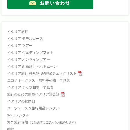
イタリア旅行
イタリア モデルコース
イタリア ツアー
イタリア ウェディングフォト
イタリア オンラインツアー
イタリア 新婚旅行・ハネムーン
イタリア旅行 持ち物(必需品)チェックリスト
エコノミークラス 無料手荷物 早見表
イタリア チップ相場 早見表
旅行のための簡単イタリア語会話
イタリアの祝祭日
スーツケース＆旅行用品レンタル
Wi-Fiレンタル
海外旅行保険
（ご出発前にご加入をお勧めします）
約款