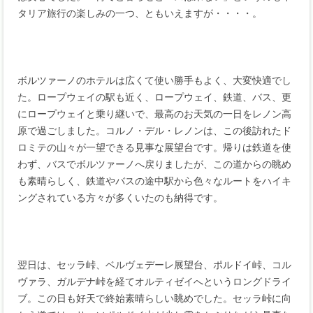
タリア旅行の楽しみの一つ、ともいえますが・・・・。
ボルツァーノのホテルは広くて使い勝手もよく、大変快適でし
た。ロープウェイの駅も近く、ロープウェイ、鉄道、バス、更
にロープウェイと乗り継いで、最高のお天気の一日をレノン高
原で過ごしました。コルノ・デル・レノンは、この後訪れたド
ロミテの山々が一望できる見事な展望台です。帰りは鉄道を使
わず、バスでボルツァーノへ戻りましたが、この道からの眺め
も素晴らしく、鉄道やバスの途中駅から色々なルートをハイキ
ングされている方々が多くいたのも納得です。
翌日は、セッラ峠、ベルヴェデーレ展望台、ポルドイ峠、コル
ヴァラ、ガルデナ峠を経てオルティゼイへというロングドライ
ブ。この日も好天で終始素晴らしい眺めでした。セッラ峠に向