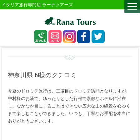
イタリア旅行専門店 ラーナツアーズ
togg
navi
神奈川県 N様のクチコミ
今夏のドロミテ旅行は、三度目のドロミテ訪問となりますが、
中村様のお蔭で、ゆったりとした行程で素敵なホテルに滞在
し、なかなか目にすることはできない広大な山の絶景を心ゆく
まで楽しむことができました。いつも、丁寧なお手配を本当に
ありがとうございます。