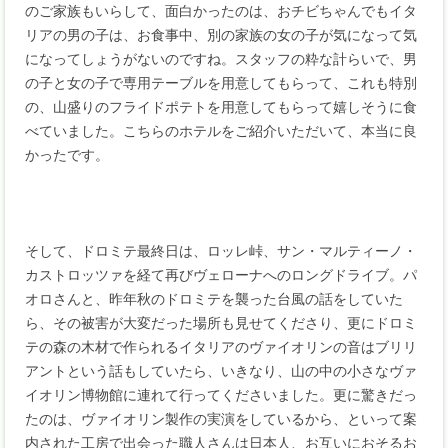
のご家族もいらして、面白かったのは、おチビちゃんでもイタ
リアの男の子は、お食事中、別の家族の女の子が気になって気
になってしょうがないのですね。スタッフの粋な計らいで、男
の子と女の子で専用テーブルを用意してもらって、これも特別
の、山盛りのフライドポテトを用意してもらって嬉しそうに食
べていました。こちらのホテルをご紹介いただいて、本当に良
かったです。
そして、ドロミテ最終日は、ロッレ峠、サン・マルティーノ・
カストロッツァを経て再びヴェローナへのロングドライブ。パ
オロさんと、昨年秋のドロミテを襲った台風の話をしていた
ら、その被害が大変だった場所も見せてくださり、更にドロミ
テの森の木材で作られるイタリアのヴァイオリンの音はブリリ
アントという話もしていたら、いきなり、山の中の小さなヴァ
イオリン博物館に連れて行ってくださいました。更に驚きだっ
たのは、ヴァイオリン製作の実演をしているから、といって案
内された工房で出会った職人さんは日本人、お互いにおそるお