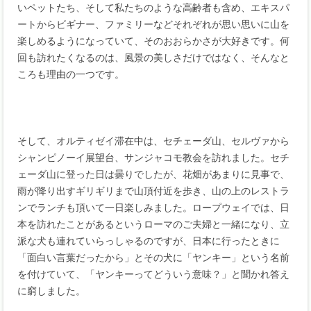
いペットたち、そして私たちのような高齢者も含め、エキスパ
ートからビギナー、ファミリーなどそれぞれが思い思いに山を
楽しめるようになっていて、そのおおらかさが大好きです。何
回も訪れたくなるのは、風景の美しさだけではなく、そんなと
ころも理由の一つです。
そして、オルティゼイ滞在中は、セチェーダ山、セルヴァから
シャンピノーイ展望台、サンジャコモ教会を訪れました。セチ
ェーダ山に登った日は曇りでしたが、花畑があまりに見事で、
雨が降り出すギリギリまで山頂付近を歩き、山の上のレストラ
ンでランチも頂いて一日楽しみました。ロープウェイでは、日
本を訪れたことがあるというローマのご夫婦と一緒になり、立
派な犬も連れていらっしゃるのですが、日本に行ったときに
「面白い言葉だったから」とその犬に「ヤンキー」という名前
を付けていて、「ヤンキーってどういう意味？」と聞かれ答え
に窮しました。