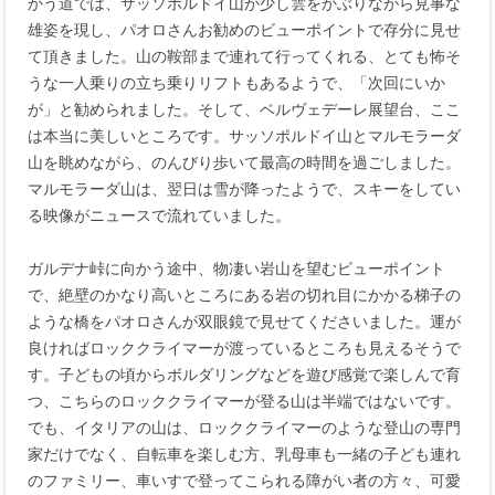
かう道では、サッソポルドイ山が少し雲をかぶりながら見事な
雄姿を現し、パオロさんお勧めのビューポイントで存分に見せ
て頂きました。山の鞍部まで連れて行ってくれる、とても怖そ
うな一人乗りの立ち乗りリフトもあるようで、「次回にいか
が」と勧められました。そして、ベルヴェデーレ展望台、ここ
は本当に美しいところです。サッソポルドイ山とマルモラーダ
山を眺めながら、のんびり歩いて最高の時間を過ごしました。
マルモラーダ山は、翌日は雪が降ったようで、スキーをしてい
る映像がニュースで流れていました。
ガルデナ峠に向かう途中、物凄い岩山を望むビューポイント
で、絶壁のかなり高いところにある岩の切れ目にかかる梯子の
ような橋をパオロさんが双眼鏡で見せてくださいました。運が
良ければロッククライマーが渡っているところも見えるそうで
す。子どもの頃からボルダリングなどを遊び感覚で楽しんで育
つ、こちらのロッククライマーが登る山は半端ではないです。
でも、イタリアの山は、ロッククライマーのような登山の専門
家だけでなく、自転車を楽しむ方、乳母車も一緒の子ども連れ
のファミリー、車いすで登ってこられる障がい者の方々、可愛