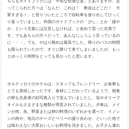
ちらもガイドブックには「平坦な快適な道」とありますが、走
ってこられた方々は「なんだ、これは！ 教会はどこだ！ 大
変すぎる！」と登りついたところで自転車を放り出してひっく
り返っていました。外国のガイドブックの「少し」とか「緩や
か」という言葉には注意しなければ、と改めて思った次第で
す。でもあちらの方々だって、あんなにふうふう言っているの
に・・・。でも、やはり眺めは最高でした。帰りのバスの時間
も限られていたので、すぐに降りて来てしまいましたが、もっ
とゆっくり時間をとっても良かったと思います。
オルティゼイのホテルは、スタッフもフレンドリー、お食事も
とても美味しかったです。食材にこだわっているようで、朝食
の卵も生産者の顔写真入りで並んでいましたし、塩やオリーブ
オイルもさまざまな種類が用意されていました。夕食は、メイ
ンが肉、魚、野菜または卵の料理のいずれかを選べて、イノシ
シの肉や、地元のチーズとベリーの盛り合わせ、といった他で
は味わえない大変おいしいお料理を頂きました。お子さん連れ