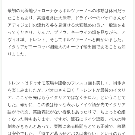
最初の到着地ヴェローナからボルツァーノへの移動は休日だっ
たこともあり、高速道路は大渋滞。ドライバーのパオロさんが
アディジェ川の流れる谷を見渡せる大変眺めの良い一般道を走
ってくださり、りんご、ブドウ、キーウイの畑を見ながら、ア
ヴィオ城、トレント、そしてボルツァーノへと向かいました。
イタリアがヨーロッパ圏最大のキーウイ輸出国であることも知
りました。
トレントはドゥオモ広場や建物のフレスコ画も美しく、街歩き
を楽しみましたが、パオロさん曰く「トレントが最後のイタリ
ア、ここから先はもうイタリアではなくチロル」ということで
した。確かに、この後は様々な表示もドイツ語が先でイタリア
語がその次、英語表記がない看板もあったりで、ちょっと心細
くなった時もあります。ですが、流石にドイツ語圏、バスの時
刻表がきちんとあって、実際に来る時間もとても正確で、移動
は安心でした。「待てど暮らせどバスは来ない」というのもイ