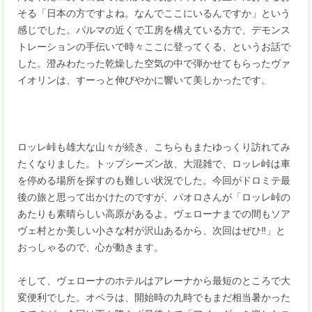
そる「日本の方ですよね。なんでここにいるんですか」という
感じでした。パルマの近くで工房を構えている方で、デモンス
トレーションの手伝いで時々ここに登ってくる、というお話で
した。澄みわたった乾燥した空気の中で弾かせてもらったヴァ
イオリンは、すーっと伸びやかに響いて美しかったです。
ロッレ峠も雄大な山々が続き、こちらもまたゆっくり訪れてみ
たくなりました。トップシーズン故、大混雑で、ロッレ峠は車
を停める場所を探すのも難しい状況でした。今回がドロミテ最
後の旅と思って出かけたのですが、パオロさんが「ロッレ峠の
あたりも素晴らしい高原があるよ。ヴェローナまでの間もソア
ヴェ村とか美しい小さな村が沢山あるから、次回はぜひ‼」と
おっしゃるので、心が動きます。
そして、ヴェローナのホテルはアレーナから最短のところで大
変便利でした。オペラは、開始時の九時でもまだ相当暑かった