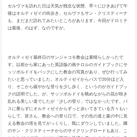
セルヴァを訪れた日は天気が残念な状態、早々にひきあげて午
後はオルティゼイの街歩き。セルヴァもサン・クリスティーナ
も、まだまだ訪れてみたいところがあります。今回がドロミテ
は最後、のはず、なのですが。
オルティゼイ最終日のサンジャコモ教会は素晴らしかったで
す。以前から家にあった英語版の南チロルのガイドブックにサ
ッソポルドイをバックにした教会の写真があり、ぜひ行ってみ
たいと思っていました。オルティゼイからバスで20分ほど入
り、そこから緩やかな登りを少し歩く、というのがガイドブッ
クの説明でした。が、サッソポルドイを眺めながらの花が咲き
乱れる美しい道でしたが「少しの登り」ではなかったです。バ
スに乗らずにオルティゼイからずっと歩いてきている方々もい
らして、皆さん、教会への登り口で、その先の道と森の中に見
える教会の塔を見てがっくりし、既にダウンしていました。隣
のサン・クリスティーナからのサイクリングロードもあり、こ