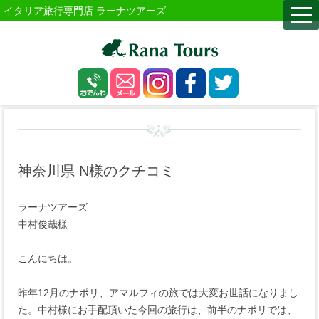
イタリア旅行専門店 ラーナツアーズ
togg
navi
神奈川県 N様のクチコミ
ラーナツアーズ
中村俊哉様
こんにちは。
昨年12月のナポリ、アマルフィの旅では大変お世話になりまし
た。中村様にお手配頂いた今回の旅行は、前半のナポリでは、