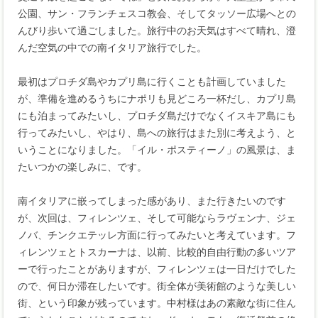
公園、サン・フランチェスコ教会、そしてタッソー広場へとの
んびり歩いて過ごしました。旅行中のお天気はすべて晴れ、澄
んだ空気の中での南イタリア旅行でした。
最初はプロチダ島やカプリ島に行くことも計画していました
が、準備を進めるうちにナポリも見どころ一杯だし、カプリ島
にも泊まってみたいし、プロチダ島だけでなくイスキア島にも
行ってみたいし、やはり、島への旅行はまた別に考えよう、と
いうことになりました。「イル・ポスティーノ」の風景は、ま
たいつかの楽しみに、です。
南イタリアに嵌ってしまった感があり、また行きたいのです
が、次回は、フィレンツェ、そして可能ならラヴェンナ、ジェ
ノバ、チンクエテッレ方面に行ってみたいと考えています。フ
ィレンツェとトスカーナは、以前、比較的自由行動の多いツア
ーで行ったことがありますが、フィレンツェは一日だけでした
ので、何日か滞在したいです。街全体が美術館のような美しい
街、という印象が残っています。中村様はあの素敵な街に住ん