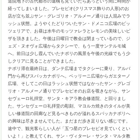
道院地下の古代都市の遺構も見ていたらあっという間に時間が
経ってしまいました。プレセピオ(クリスマス飾りの人形)のお
店が立ち並ぶサン・グレゴリオ・アルメーノ通りは人混みでラ
ッシュ状態。ようやくたどりついたサン・ドメニコ広場のピッ
ツェリアで、お昼は水牛のモッツァレラとレモンの美味しいピ
ザを頂きました。午後は日曜日で教会は閉まっているので、ジ
ェズ・ヌオヴォ広場からタクシーで、もう一度サンテルモ城
へ。前日は少し霞んでいたナポリの風景を午後の光線でもう少
しクリアに見ることができました。
ナポリ滞在最終日は、ダンテ広場までタクシーに乗り、アルバ
門から再びスパッカナポリへ。ベッリーニ広場からガエターノ
広場、そしてこの日はラッシュ状態ではなかったサン・グレゴ
リオ・アルメーノ通りでプレセピオのお店を覗きながら、サン
セヴェーロ礼拝堂、サンタ・キアラ教会修道院、と回りまし
た。サンセヴェーロ礼拝堂の彫刻、マヨルカ焼きのタイルが美
しい修道院の回廊など見るべきものが溢れるスパッカナポリへ
の興味は尽きませんでした。まだまだ歩き足りない感じです。
途中で、観光客らしい人が「五つ星のプレセピオ見ていくとい
いよ！」と教えてくれ、サン・ヴィターレ・サンタ・マルタ教