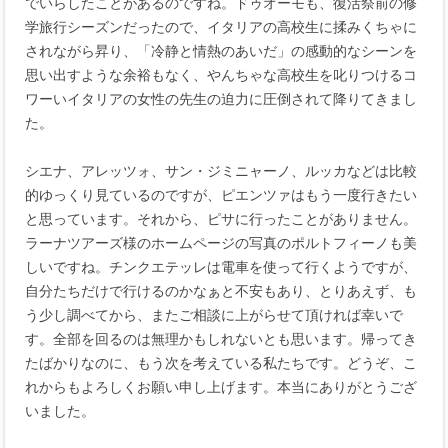
でいらしたことがあるのですね。ドゥオーモも、復活祭前の修
学旅行シーズンだったので、イタリアの高校生に揉みくちゃに
されながら昇り、「冷静と情熱のあいだ」の感動的なシーンを
思い出すような余裕もなく、やんちゃな高校生を叱りつけるコ
ワーいイタリアの女性の先生の迫力に圧倒されて降りてきまし
た。
シエナ、アレッツォ、サン・ジミニャーノ、ルッカなどは比較
的ゆっくり見ているのですが、ピエンツァはもう一度行きたい
と思っています。それから、ピサに行ったことがありません。
ラーナツアーズ様のホームページの写真のポルトフィーノも美
しいですね。チンクエテッレは電車を使って行くようですが、
自分たちだけで行けるのかなぁと不安もあり、とりあえず、も
う少し調べてから、またご相談に上がらせて頂ければ幸いで
す。全部を回るのは無理かもしれないとも思います。帰ってき
たばかりなのに、もう次を考えている私たちです。どうぞ、こ
れからもよろしくお願い申し上げます。本当にありがとうござ
いました。