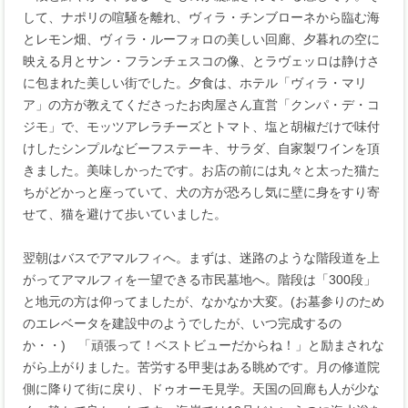
して、ナポリの喧騒を離れ、ヴィラ・チンブローネから臨む海
とレモン畑、ヴィラ・ルーフォロの美しい回廊、夕暮れの空に
映える月とサン・フランチェスコの像、とラヴェッロは静けさ
に包まれた美しい街でした。夕食は、ホテル「ヴィラ・マリ
ア」の方が教えてくださったお肉屋さん直営「クンパ・デ・コ
ジモ」で、モッツアレラチーズとトマト、塩と胡椒だけで味付
けしたシンプルなビーフステーキ、サラダ、自家製ワインを頂
きました。美味しかったです。お店の前には丸々と太った猫た
ちがどかっと座っていて、犬の方が恐ろし気に壁に身をすり寄
せて、猫を避けて歩いていました。
翌朝はバスでアマルフィへ。まずは、迷路のような階段道を上
がってアマルフィを一望できる市民墓地へ。階段は「300段」
と地元の方は仰ってましたが、なかなか大変。(お墓参りのため
のエレベータを建設中のようでしたが、いつ完成するの
か・・) 「頑張って！ベストビューだからね！」と励まされな
がら上がりました。苦労する甲斐はある眺めです。月の修道院
側に降りて街に戻り、ドゥオーモ見学。天国の回廊も人が少な