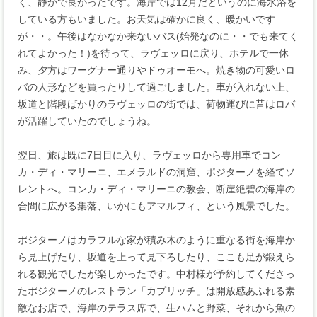
く、静かで良かったです。海岸では12月だというのに海水浴を
している方もいました。お天気は確かに良く、暖かいです
が・・。午後はなかなか来ないバス(始発なのに・・でも来てく
れてよかった！)を待って、ラヴェッロに戻り、ホテルで一休
み、夕方はワーグナー通りやドゥオーモへ。焼き物の可愛いロ
バの人形などを買ったりして過ごしました。車が入れない上、
坂道と階段ばかりのラヴェッロの街では、荷物運びに昔はロバ
が活躍していたのでしょうね。
翌日、旅は既に7日目に入り、ラヴェッロから専用車でコン
カ・ディ・マリーニ、エメラルドの洞窟、ポジターノを経てソ
レントへ。コンカ・ディ・マリーニの教会、断崖絶碧の海岸の
合間に広がる集落、いかにもアマルフィ、という風景でした。
ポジターノはカラフルな家が積み木のように重なる街を海岸か
ら見上げたり、坂道を上って見下ろしたり、ここも足が鍛えら
れる観光でしたが楽しかったです。中村様が予約してくださっ
たポジターノのレストラン「カプリッチ」は開放感あふれる素
敵なお店で、海岸のテラス席で、生ハムと野菜、それから魚の