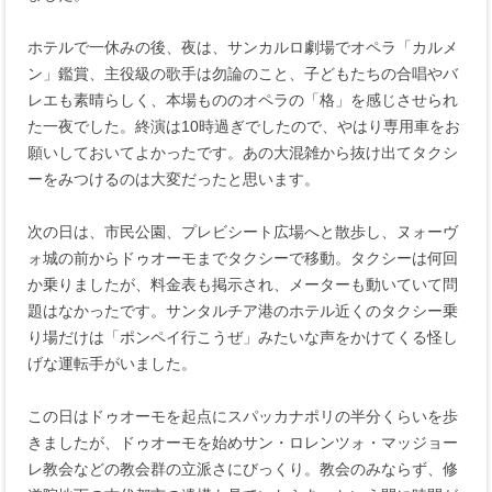
ホテルで一休みの後、夜は、サンカルロ劇場でオペラ「カルメ
ン」鑑賞、主役級の歌手は勿論のこと、子どもたちの合唱やバ
レエも素晴らしく、本場もののオペラの「格」を感じさせられ
た一夜でした。終演は10時過ぎでしたので、やはり専用車をお
願いしておいてよかったです。あの大混雑から抜け出てタクシ
ーをみつけるのは大変だったと思います。
次の日は、市民公園、プレビシート広場へと散歩し、ヌォーヴ
ォ城の前からドゥオーモまでタクシーで移動。タクシーは何回
か乗りましたが、料金表も掲示され、メーターも動いていて問
題はなかったです。サンタルチア港のホテル近くのタクシー乗
り場だけは「ポンペイ行こうぜ」みたいな声をかけてくる怪し
げな運転手がいました。
この日はドゥオーモを起点にスパッカナポリの半分くらいを歩
きましたが、ドゥオーモを始めサン・ロレンツォ・マッジョー
レ教会などの教会群の立派さにびっくり。教会のみならず、修