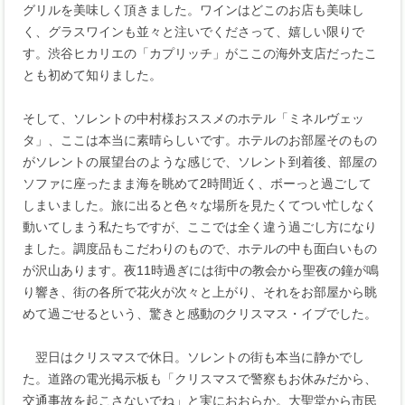
グリルを美味しく頂きました。ワインはどこのお店も美味し
く、グラスワインも並々と注いでくださって、嬉しい限りで
す。渋谷ヒカリエの「カプリッチ」がここの海外支店だったこ
とも初めて知りました。
そして、ソレントの中村様おススメのホテル「ミネルヴェッ
タ」、ここは本当に素晴らしいです。ホテルのお部屋そのもの
がソレントの展望台のような感じで、ソレント到着後、部屋の
ソファに座ったまま海を眺めて2時間近く、ボーっと過ごして
しまいました。旅に出ると色々な場所を見たくてつい忙しなく
動いてしまう私たちですが、ここでは全く違う過ごし方になり
ました。調度品もこだわりのもので、ホテルの中も面白いもの
が沢山あります。夜11時過ぎには街中の教会から聖夜の鐘が鳴
り響き、街の各所で花火が次々と上がり、それをお部屋から眺
めて過ごせるという、驚きと感動のクリスマス・イブでした。
翌日はクリスマスで休日。ソレントの街も本当に静かでし
た。道路の電光掲示板も「クリスマスで警察もお休みだから、
交通事故を起こさないでね」と実におおらか。大聖堂から市民