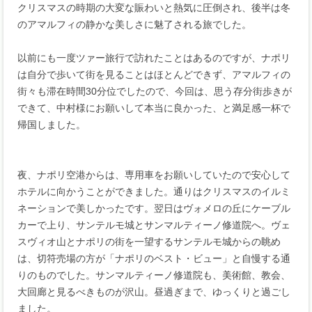
クリスマスの時期の大変な賑わいと熱気に圧倒され、後半は冬
のアマルフィの静かな美しさに魅了される旅でした。
以前にも一度ツァー旅行で訪れたことはあるのですが、ナポリ
は自分で歩いて街を見ることはほとんどできず、アマルフィの
街々も滞在時間30分位でしたので、今回は、思う存分街歩きが
できて、中村様にお願いして本当に良かった、と満足感一杯で
帰国しました。
夜、ナポリ空港からは、専用車をお願いしていたので安心して
ホテルに向かうことができました。通りはクリスマスのイルミ
ネーションで美しかったです。翌日はヴォメロの丘にケーブル
カーで上り、サンテルモ城とサンマルティーノ修道院へ。ヴェ
スヴィオ山とナポリの街を一望するサンテルモ城からの眺め
は、切符売場の方が「ナポリのベスト・ビュー」と自慢する通
りのものでした。サンマルティーノ修道院も、美術館、教会、
大回廊と見るべきものが沢山。昼過ぎまで、ゆっくりと過ごし
ました。