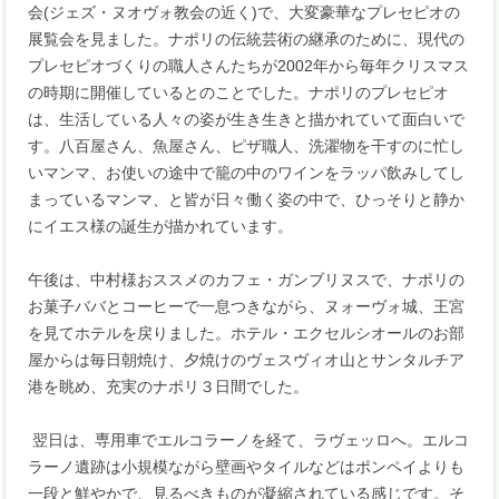
会(ジェズ・ヌオヴォ教会の近く)で、大変豪華なプレセピオの
展覧会を見ました。ナポリの伝統芸術の継承のために、現代の
プレセピオづくりの職人さんたちが2002年から毎年クリスマス
の時期に開催しているとのことでした。ナポリのプレセピオ
は、生活している人々の姿が生き生きと描かれていて面白いで
す。八百屋さん、魚屋さん、ピザ職人、洗濯物を干すのに忙し
いマンマ、お使いの途中で籠の中のワインをラッパ飲みしてし
まっているマンマ、と皆が日々働く姿の中で、ひっそりと静か
にイエス様の誕生が描かれています。
午後は、中村様おススメのカフェ・ガンブリヌスで、ナポリの
お菓子ババとコーヒーで一息つきながら、ヌォーヴォ城、王宮
を見てホテルを戻りました。ホテル・エクセルシオールのお部
屋からは毎日朝焼け、夕焼けのヴェスヴィオ山とサンタルチア
港を眺め、充実のナポリ３日間でした。
翌日は、専用車でエルコラーノを経て、ラヴェッロへ。エルコ
ラーノ遺跡は小規模ながら壁画やタイルなどはポンペイよりも
一段と鮮やかで、見るべきものが凝縮されている感じです。そ