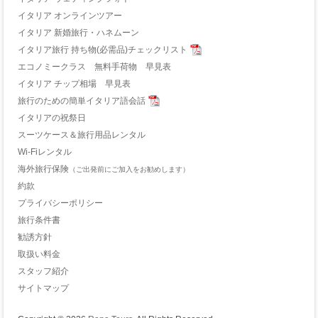
イタリア オンラインツアー
イタリア 新婚旅行・ハネムーン
イタリア旅行 持ち物(必需品)チェックリスト
エコノミークラス 無料手荷物 早見表
イタリア チップ相場 早見表
旅行のための簡単イタリア語会話
イタリアの祝祭日
スーツケース＆旅行用品レンタル
Wi-Fiレンタル
海外旅行保険
（ご出発前にご加入をお勧めします）
約款
プライバシーポリシー
旅行条件書
勧誘方針
取扱い料金
スタッフ紹介
サイトマップ