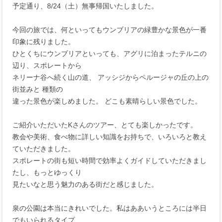
予定通り、8/24（土）無事帰国いたしました。
今回の旅では、何といってもウンブリアの緑豊かな景色が一番
印象に残りました。
ひとくちにウンブリアといっても、アグリに泊まったテルニの
辺り、スポレートから
ネリーナ谷へ続く山の道、 アッシジからペルージャの丘の上の
街並みと 種類の
違った景色が楽しめました。 どこも素晴らしい景色でした。
ご紹介いただいたKさんのツアー、とても楽しかったです。
教会や美術、食べ物に詳しい知識をお持ちで、いろいろと教え
ていただきました。
スポレートの街も短い時間で効率よくガイドしていただきまし
たし、もっとゆっくり
見たいなと思う魅力のある街だと感じました。
泉の公園は本当にきれいでした。私はああいうところには半日
でもいられるタイプ