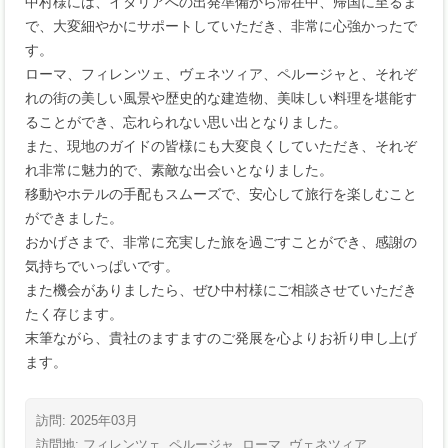
中村様には、イタリアへの出発準備から滞在中、帰国に至るま
で、大変細やかにサポートしていただき、非常に心強かったで
す。
ローマ、フィレンツェ、ヴェネツィア、ペルージャと、それぞ
れの街の美しい風景や歴史的な建造物、美味しい料理を堪能す
ることができ、忘れられない思い出となりました。
また、現地のガイドの皆様にも大変良くしていただき、それぞ
れ非常に魅力的で、素敵な出会いとなりました。
移動やホテルの手配もスムーズで、安心して旅行を楽しむこと
ができました。
おかげさまで、非常に充実した旅を過ごすことができ、感謝の
気持ちでいっぱいです。
また機会がありましたら、ぜひ中村様にご相談させていただき
たく存じます。
末筆ながら、貴社のますますのご発展を心よりお祈り申し上げ
ます。
訪問: 2025年03月
訪問地:
フィレンツェ
ペルージャ
ローマ
ヴェネツィア