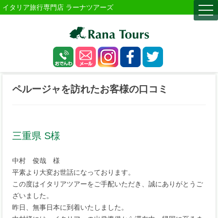
イタリア旅行専門店 ラーナツアーズ
togg
navi
ペルージャを訪れたお客様の口コミ
三重県 S様
中村 俊哉 様
平素より大変お世話になっております。
この度はイタリアツアーをご手配いただき、誠にありがとうご
ざいました。
昨日、無事日本に到着いたしました。